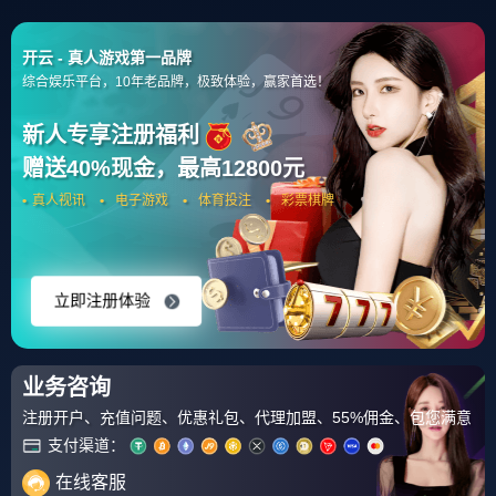
开云专注提供全球足球篮球赛事即时比分直播服务，kaiyun确保数据精准可靠。
中文版
English
Web navigation
Home
实时比分
Content
开云体育平台APP-快攻如电，铁血逆转—2026世界杯
G组关键战，哥伦比亚险胜乌拉圭，哈基米领军奏凯
Publisher:开云世界杯2026
Time:2026-07-04
Number:155
2026年世界杯小组赛G组,一场牵动无数球迷心弦的焦点战在墨西哥城
阿兹特克体育场打响，哥伦比亚与乌拉圭，两支南美劲旅在北美大陆
的绿茵场上狭路相逢，这不仅仅是一场小组出线的生死战，更是一场
南美足球风格的硬核对决，哥伦比亚在开场落后的情况下，凭借哈基