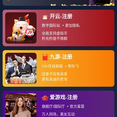
米在右路的致命驱动和全队闪电般的攻守转换，以3比2险胜乌拉圭，
拿下了这场价值千金的胜利。
比赛从一开始,乌拉圭就展现出他们标志性的硬朗和压迫，巴尔韦德在
中场调度，努涅斯在锋线奔袭，哥伦比亚后防线在开场第12分钟便出
现失误，乌拉圭抓住一次角球机会，由中卫希门尼斯头球破网，率先
打破僵局，那一刻，哥伦比亚的世界杯前景似乎蒙上一层阴影。
真正的强者往往在逆境中爆发出最耀眼的光芒,哥伦比亚并没有因为丢
球而慌乱，他们迅速调整战术，将进攻重心向左路转移，充分利用乌
拉圭边后卫压上后的空当，而这一切战术调整的核心，正是身披哥伦
比亚战袍的摩洛哥裔球星——哈基米。
他不是南美人,却在这支南美球队中成长为当之无愧的进攻灵魂，第28
分钟，哈基米在右路接球后，面对乌拉圭两名防守球员的包夹，他先
是用一个急停变向晃开角度，随即送出一记弧线精准的传中，皮球绕
过前点的防守，正好落在禁区中路跟进的路易斯·迪亚斯脚下，后者一
蹴而就，将比分扳平，整个进球过程干净利落，攻守转换仅用了不到
五秒，这就是哥伦比亚本场比赛的取胜密码——快、准、狠。