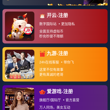
赛前，几乎所有媒体和专家都认为这只是一场“走过场”的比赛，英格
兰队，三狮军团，世界排名第三，拥有凯恩、贝林厄姆、萨卡等一众
超级球星，而伊拉克队，世界排名第58位，赛前被博彩公司开出了1
赔15的惊人赔率，没人相信他们能赢,更没人相信他们会以这样一场酣
畅淋漓的大胜震惊世界。
足球从来不相信纸面实力，当裁判吹响开场哨的那一刻,伊拉克队就展
现出了令人窒息的压迫感和惊人的战术执行力。
哈兰德：从“雇佣兵”到“民族英雄”
比赛的最大功臣，毫无疑问是伊拉克队的头号球星——埃尔林·哈兰
德，对，你没有看错，就是那个在曼城叱咤风云的挪威神锋，哈兰德
的母亲是伊拉克人，根据国际足联规则，他选择代表伊拉克出战世界
杯，这个决定曾一度引发巨大争议，但今晚,他用一场堪称完美的表演
回应了所有质疑。
第12分钟，哈兰德在禁区弧顶接到队友的斜塞，他顺势一捅，皮球从
斯通斯裆下穿过，紧接着他闪电般转身，左脚低射远角，皮克福德扑