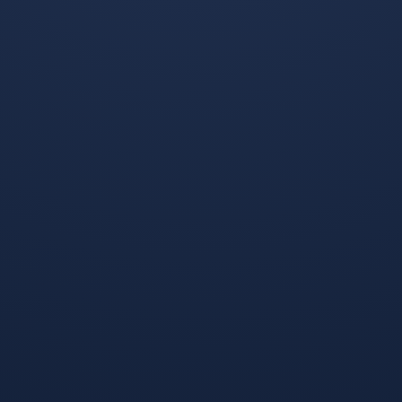
的评分高达9.9分,几乎满分的表现。
英格兰的噩梦：战术完全被压制
如果说哈兰德是伊拉克队的尖刀，那么伊拉克队主教练卡西姆·哈桑才
是这场比赛真正的操盘手，他针对英格兰队后防线转身慢、出球能力
弱的缺点，制定了极具针对性的高位逼抢战术，整场比赛,伊拉克队的
前场紧逼让英格兰队的后防线显得狼狈不堪。
英格兰队的两粒进球分别来自凯恩的点球和萨卡的反击，但这些零星
的闪光点掩盖不了球队整体的低迷，贝林厄姆全场被伊拉克队的双后
腰死死缠住，几乎没有送出任何威胁传球，特里皮尔疯狂地传中,但都
被伊拉克队高大的中后卫一一化解。
更致命的是，当英格兰队0比3落后时，球队的心态彻底崩了，马奎尔
的一次低级失误直接导致第四粒丢球，赖斯急躁的犯规送给了对手任
意球机会，南门在场边不停地咆哮，但一切都无济于事，这支身价超
过12亿英镑的球队,在伊拉克人面前竟显得如此无力。
世界杯从不缺少奇迹