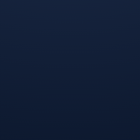
赛后，社交媒体上充斥着“这是世界杯历史上最大的冷门之一”的评
论，确实，相比1950年美国击败英格兰、1990年喀麦隆战胜阿根廷，
这场比赛的震撼程度或许有过之而无不及，毕竟，伊拉克队不仅赢了,
还是一场碾压式的大胜。
哈兰德在赛后接受采访时说：“我从来不相信我选择代表伊拉克是错误
的决定，我证明了自己，这个国家给了我归属感，而今天，我用一场
胜利回报了这份信任。”他的眼角泛着泪光,胸前紧紧贴着伊拉克国
旗。
这场比赛，不仅仅是一场足球比赛的胜利，对于伊拉克这个饱经战乱
的国家而言，这场胜利承载了太多超越体育的意义，当哈兰德高举国
旗绕场庆祝时，无数伊拉克人在巴格达的街头相拥而泣，足球，在那
个夜晚,让一个深陷苦难的国家重新找到了尊严和希望。
英格兰队需要迅速振作，毕竟世界杯才刚刚开始，但对于伊拉克队而
言，他们已经写下了一段传奇，2026年7月的那个夜晚，一个叫做哈
兰德的年轻人，和三十二年前丹麦童话、二十年前希腊神话一样,让世
界为之动容。
这就是足球的伟大之处——它永远愿意给那些不被看好的人,一个改写