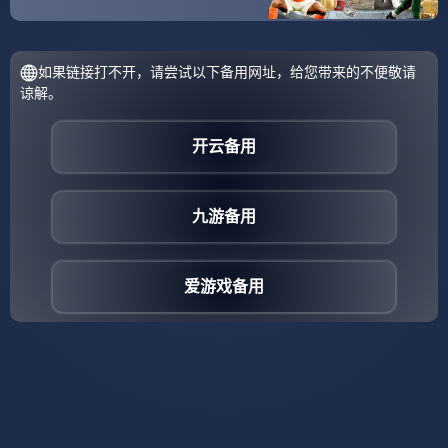
下半场，哈兰德彻底接管了比赛，第58分钟，他从中场带球一路狂
奔，连续晃过赖斯、贝林厄姆和格伊，在禁区边缘一脚暴力远射，皮
如出膛炮弹直挂死角，3比0，这粒进球被赛后媒体称为“世界杯历史上
最精彩的一粒个人表演进球”。
第77分钟，当他助攻队友打进第五球时，整个球场已经陷入疯狂，伊
拉克球迷的欢呼声震耳欲聋，而英格兰球迷则陷入了死一般的沉寂，
哈兰德全场两射两传，独造四球，赛后毫无悬念地当选全场最佳，他