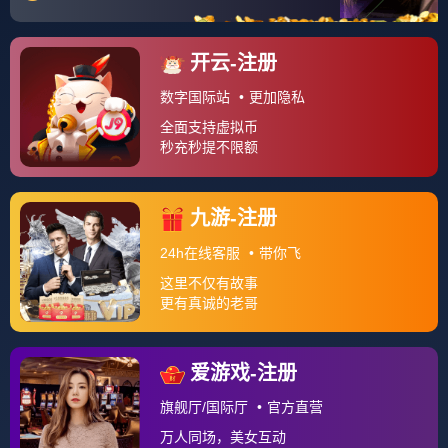
上，中亚足球不再是配角，他们用一场酣畅淋漓的横扫，向全世界宣
告：A组的格局，已经由乌兹别克斯坦亲手重新绘制。
这场比赛的主角,不是意大利的豪门巨星，不是蓝衣军团的忠诚拥趸，
而是一个名字逐渐被顶级豪门盯上的男人——乌兹别克斯坦中场核
心、效力于沙特联赛的坎塞洛，他用一记世界波、一次手术刀般的助
攻和一次精准角球制造对手乌龙，几乎以一己之力撕碎了意大利引以
为傲的防线，比赛第18分钟，当坎塞洛在禁区外接到队友横传，稍作
调整后轰出一脚势大力沉的弧线球直挂死角时，整个球场陷入了短暂
的静默，那脚射门像一颗精准制导的导弹，划破了意大利门将多纳鲁
马的十指关，也划破了意大利足球的骄傲。
如果说第一粒进球是个人技术的完美展现,那么坎塞洛在比赛第34分钟
的表现，则更像是一堂大师级的战术课，他在右路持球，面对意大利
左后卫迪马尔科的贴身防守，突然一个急停变向，紧接着用左脚送出
一记贴地弧线球，皮球像长了眼睛一般绕过三名意大利防守球员，精
准地找到后点插上的队友舒库罗夫，后者轻松推射破门，这个进球彻
底点燃了乌兹别克斯坦的士气，也让意大利的防线开始出现肉眼可见
的裂痕。