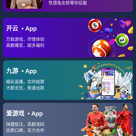
下半场第57分钟,当坎塞洛从右路开出角球，皮球划出一道诡异的弧
线，意大利中卫曼奇尼忙中出错，头球将球顶入自家大门时，场边的
意大利主帅斯帕莱蒂面如死灰，他知道，这场比赛已经不再是一场可
以被逆转的较量，而是一场屠杀，第79分钟，乌兹别克斯坦前锋费祖
拉耶夫接坎塞洛的直塞球突入禁区，冷静晃过出击的多纳鲁马，将比
分锁定为4-0，这粒进球虽然由费祖拉耶夫完成，但全体球迷都清楚，
真正杀死比赛的，是那个始终站在中场运筹帷幄的坎塞洛。