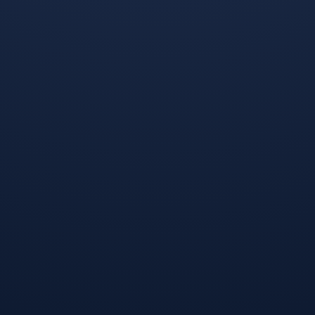
今，乌兹别克斯坦凭借净胜球优势跃居小组榜首，意大利则陷入必须
死磕美国的绝境，下一轮，乌兹别克斯坦将迎战小组最弱的加纳，如
果取胜，这支中亚球队将极有可能历史性地杀入16强。
对于乌兹别克斯坦足球而言,这不是一场偶然的胜利，近年来，乌兹别
克斯坦足协大力推进青训体系改革，与德国、西班牙等足球强国建立
了深度合作，国内联赛水平稳步提升，坎塞洛正是这一改革浪潮中的
杰出代表，他从塔什干棉农青训营起步，在葡超联赛锤炼技术，最终
成为国家队当之无愧的核心，他的成长轨迹，恰如乌兹别克斯坦足球
的崛起之路——不声不响，却步步为营。
意大利媒体赛后的标题是“蓝色噩梦”，而乌兹别克斯坦媒体则在头版
写着“伟大的历史之夜”，这场比赛或许会成为一个分水岭：从此之
后，世界足坛再也不敢轻视任何一个对手；从此之后，中亚足球不再
是世界版图上的边缘存在，当坎塞洛在赛后采访中用流利的英文说出
“我们不只是来参加世界杯的，我们是来赢球的”，这句话的分量，比
任何奖杯都更加沉重。
2026年世界杯的第一场冷门,以一种让人瞠目结舌的方式到来，而这场