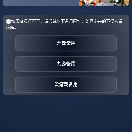
赛后数据更是令人震惊：乌兹别克斯坦全场控球率48%，但射门14
次，射正8次，而意大利仅有5次射门且无一射正，更值得注意的是，
乌兹别克斯坦全场跑动距离达到了惊人的118公里，比意大利多出整
整7公里，这支被外界视为“小组赛陪跑者”的球队，用不知疲倦的奔
跑、严密的防守体系和极具穿透力的反击，彻底撕碎了传统强队的傲
慢。
这场比赛的深远影响,远不止于小组赛的三分，它直接改写了A组的出
线格局，意大利原本被视为与东道主美国携手出线的头号热门，但如