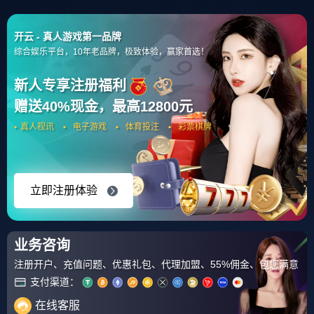
开云专注提供全球足球篮球赛事即时比分直播服务，kaiyun确保数据精准可靠。
中文版
English
Web navigation
Home
世界杯热点
Content
开云体育登录-格子军团的逆袭，德容神勇发挥，克罗
地亚逆转乌兹别克斯坦挺进四强
Publisher:开云世界杯2026
Time:2026-06-15
Number:1491
多哈的夜空被无数盏探照灯点亮，阿尔萨德体育场内，近七万名球迷
的呐喊声几乎掀翻穹顶，2026年世界杯四分之一决赛的舞台上，克罗
地亚与乌兹别克斯坦的焦点大战正在上演，没有人会想到，这场被外
界视为“强弱分明”的对决，最终会以这样一种令人热血沸腾的方式收