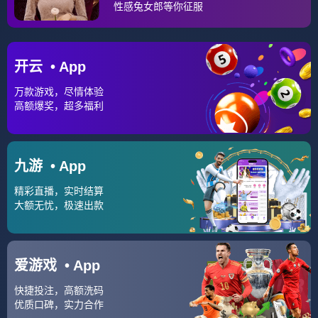
进球不仅是技术层面的完美体现,更是德容对比赛节奏精准把控的最好
证明。
扳平比分后的克罗地亚并未急于求成，而是展现出令人窒息的防守纪
律性，这是克罗地亚足球的传统底色——他们是全世界最懂得如何用
防守瓦解对手斗志的球队之一，从第70分钟开始，无论乌兹别克斯坦
怎样变换进攻路线，克罗地亚的防线始终如铜墙铁壁般坚不可摧，右
后卫尤拉诺维奇多次回追破坏对方反击，中卫格瓦迪奥尔更是如同天
降神兵，每一次争顶、每一次铲断都干净利落，乌兹别克斯坦的进攻
一次次撞向南墙，他们开始急躁、失误增多,而这正是克罗地亚等待的
机会。