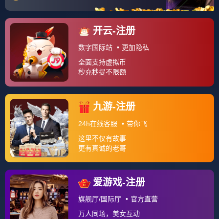
队的血性与韧性，更有一个名字被反复提起——穆西亚拉。
比赛从一开始就充满了戏剧性,意大利人带着他们传统的防守韧劲，率
先发动了犀利的反击，第27分钟，意大利中场核心巴雷拉抓住比利时
后防的一次失误，在禁区外轰出一记世界波，皮球如炮弹般直挂球门
死角，那一刻，意大利的球迷沸腾了，蓝衣军团的防守体系似乎已经
让比利时陷入困境，比利时人没有慌乱，他们依然保持着自己的节
奏。