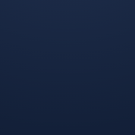
下半场，法国队攻势不减，第65分钟，格列兹曼在反击中一脚斜传撕
穿了对手整条防线，姆巴佩单刀赴会，轻松推射入网，3-0，比赛彻底
失去悬念，格列兹曼第89分钟被换下时，全场球迷起立鼓掌，他的两
次进球和一次助攻，不仅是数据上的贡献，更重要的是，他在场上展
现出的游刃有余和战术执行力,让法国队成为本届世界杯至今最稳定的
强队之一。
赛后，E组的形势变得极为微妙，法国队两战全胜积6分提前出线，而
泰国队同样积3分，却因为净胜球劣势暂列小组第二，令人瞠目结舌的
是，五星巴西仅积1分，小组垫底，最后一轮，巴西将直面法国，而泰
国则对阵小组另一对手，如果巴西无法击败法国，而泰国只要打平,桑
巴军团就将在小组赛阶段耻辱出局。
“这就是世界杯。”格列兹曼在混合采访区微笑着说道，身后是法国队
更衣室里传来的阵阵歌声，隐约能听见有人在用高音唱着“我们是冠
军”，此时的格列兹曼或许还无法预知，仅仅几天之后，他的法国队将