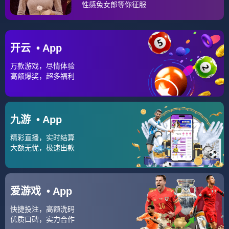
国队替补席的球员们冲进场内疯狂庆祝，而巴西队队长蒂亚戈·席尔瓦
瘫坐在地上,眼神中满是绝望。
尽管巴西队在补时第3分钟由罗德里戈在混战中扳回一城，但为时已
晚，当主裁判吹响终场哨，泰国队球员们集体跪地叩拜，教练组相拥
而泣，这场胜利不仅是泰国足球历史上最伟大的胜利，更直接让E组
的积分榜瞬间重置，巴西队两战仅积1分（首轮平局）,出线形势岌岌
可危。