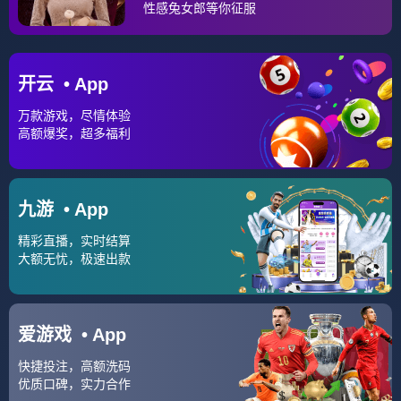
兵对抗能力，更擅长在高强度对抗中出球，赛前几乎所有数据模型都
更倾向于他们占据场上主动，果然，前20分钟，塞尔维亚通过高位逼
抢和前场三叉戟的快速穿插，连续在澳大利亚防线身后制造出极具威
胁的进攻机会，澳大利亚的门前风声鹤唳，似乎随时都可能被撕开防
线。
但登贝莱没有慌,这位以“临场调整能力”闻名的主帅，就像一个拿着手
术刀的棋手，冷静地观察着场上每一寸草皮的变化，他敏锐地捕捉到
了塞尔维亚防守线上的一处微妙裂缝——他们的左中卫在回追高空球
时，转身速率明显偏慢，那不是一眼就能看出的破绽，但登贝莱看见
了。
比赛进行到第30分钟,登贝莱果断打出手势：进攻方向右倾，中场球员
主动拉边，利用精准的高球和斜传，反复冲击塞尔维亚左肋部空间，
这个调整立竿见影，第38分钟，正是从右路发起的一记斜长传，澳大
利亚中锋在禁区内扛住后卫，头球摆渡，后插上的中场球员迎球凌空
抽射，球应声入网，1比0，整个球场瞬间沸腾。