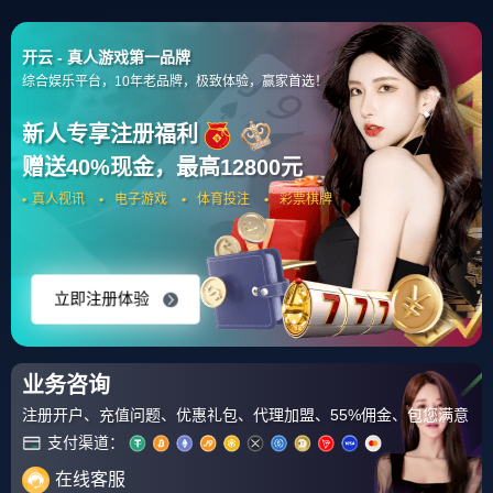
开云专注提供全球足球篮球赛事即时比分直播服务，kaiyun确保数据精准可靠。
中文版
English
Web navigation
Home
赛程公布
Content
世界杯2026-袋鼠军团完胜塞尔维亚，登贝莱神机妙
算，2026世界杯黑马之战的关键一夜
Publisher:开云世界杯2026
Time:2026-06-25
Number:403
2026年世界杯小组赛第三轮,夜色如墨，球场灯火通明，这场比赛，注
定不会被历史轻易翻过，不是决赛，却有着决赛般令人窒息的张力，
澳大利亚对阵塞尔维亚——两支此前皆被视为“陪跑者”的球队，却在
此刻争夺小组出线的最后一把钥匙，所有人都以为这会是一场胶着、