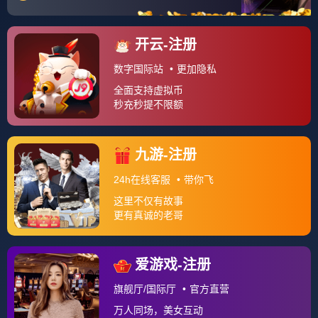
强对话，让伊朗与克罗地亚的对决成为了本届世界杯迄今为止最荡气
回肠的一场比赛。
比赛在纽约大都会体育场进行,现场座无虚席，超过八万名球迷将这里
变成了沸腾的海洋，克罗地亚队身着经典的红白格子球衣，球员们神
情专注，经验丰富的莫德里奇依然在中场调度自如，仿佛时间的流逝
在他身上只留下了智慧，而伊朗队则身披白色战袍，球员们眼神中透
着一股冷峻的杀气——这是一支以坚韧著称的球队，他们的防守体系
曾让无数强队铩羽而归。
开局阶段,克罗地亚凭借技术优势和传控打法迅速占据主动，第18分
钟，克罗地亚左路发动进攻，边卫的精准传中找到了禁区内的克拉马
里奇，后者一记势大力沉的头槌击中立柱弹出，伊朗队逃过一劫，然
而好景不长，第31分钟，克罗地亚利用一次角球机会，中后卫格瓦迪
奥尔高高跃起，像一头俯瞰大地的雄鹰，将球狠狠砸入网窝，1:0，克
罗地亚球迷的欢呼声几乎掀翻了球场顶棚。
易边再战,落后的伊朗队并没有慌乱，他们开始主动提升节奏，前场压
迫更加凶狠，中场拼抢也更为果断，第57分钟，伊朗队获得前场任意
球机会，阿兹蒙主罚，皮球划出一道诡异的弧线，绕过人墙后急速下