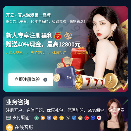
开云专注提供全球足球篮球赛事即时比分直播服务，kaiyun确保数据精准可靠。
中文版
English
Web navigation
Home
国际足球
Content
开云APP-波斯铁骑绝地反击，伊朗逆转克罗地亚震撼
2026世界杯C组
Publisher:开云世界杯2026
Time:2026-06-18
Number:83
2026年夏天,当全世界的目光聚焦于北美大陆，世界杯的烽火在这片广
袤的土地上熊熊燃烧，C组的比赛更是万众瞩目，不仅因为这里汇聚
了亚洲劲旅伊朗、欧洲传统强队克罗地亚，还因为“亚洲一哥”孙兴慜
领衔的韩国队同样虎视眈眈，在小组赛第二轮中，一场堪称经典的强