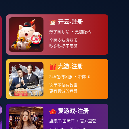
中文版
English