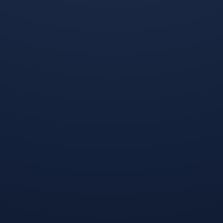
的时刻,发生在上半场补时阶段，当时德国队已经2比0领先，哥伦比亚全
次背后拉球戏耍了劳姆，接着用一个突然的急停急转变向躲过格雷茨卡的
作行云流水，那种在密集防守中腾挪闪转的灵动，让全场数万名哥伦比亚
能形成射门，但那一刻，三笘薰以一己之力，在德国战车碾压的阴影下，
主帅弗里克的评价耐人寻味：“我们展现了统治力，但对手阵中有一名球员
创造了4次威胁球机会，还有3次抢断——这些数据，放在哥伦比亚被全
薰用个人才华证明了：即便在最绝望的局势中，真正的球星也能让世界记
是G组强强对话的注脚，更是两种足球哲学的碰撞，德国人展现了体系的
——在铁血洪流中，他没有屈服，而是选择用一次次盘带，去对抗整支德