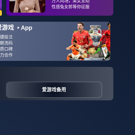
德国战车碾碎哥伦比亚，三笘薰独舞点亮全场
29
Number:107
一边倒的碾压，德意志战车以摧枯拉朽之势，4比0横扫哥伦比
本边锋三笘薰——他用一次惊世骇俗的个人表演，在全场压
手术刀般精准，穆夏拉的盘带在密集防守中如入无人之境，
施冷箭，皮球折射入网，1比0，这粒进球仿佛打开了潘多拉
场不久，京多安点球命中；第67分钟，菲尔克鲁格头槌砸
单方面的教学赛。
人包夹，迪亚斯的速度被德国高大的后防线彻底冻结，整场比
喃喃自语：“这不是我们认识的那支哥伦比亚。”的确，面对