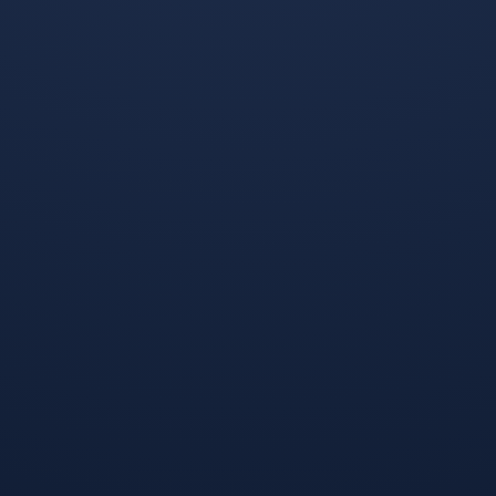
第57分钟，挪威终于打破僵局，厄德高开出角球，哈兰德在人群中高
高跃起，一记力拔千钧的头球将皮球砸入网窝，1-0！这是哈兰德本届
世界杯第三粒进球。
对手在失球后大举反扑，挪威后防承受巨大压力，第73分钟，对手获
得点球机会，但挪威门将尼兰德神勇扑出,力保球门不失。
第81分钟，哈兰德再次站出来，他在中线附近接球后开始长途奔袭，
连续晃过三名防守球员，在禁区前沿起脚远射，皮球划出诡异弧线飞
入死角，2-0！哈兰德梅开二度,彻底杀死比赛。
晋级之路：胜利背后的深层意义
巴西4-0大胜澳大利亚，以小组第二身份晋级十六强，这场胜利不仅在
于比分，更在于进攻端的全面复苏——三场比赛打进八球，场均接近
三球,桑巴军团终于找回攻城拔寨的节奏。
对于哈兰德来说，这个夜晚堪称封神之夜，他独中两元，用个人能力
挽救球队于水火，挪威最终2-0获胜，凭借净胜球优势惊险晋级，当终