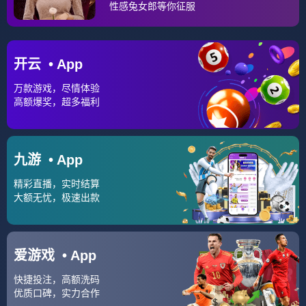
第14分钟，巴西打破僵局，维尼修斯左路突破后横传，热苏斯在禁区
弧顶巧妙一漏，跟进的帕奎塔迎球怒射，皮球直挂死角，1-0！整个球
场陷入沸腾。
澳大利亚并未慌乱，他们试图用长传冲吊寻找机会，但在巴西全场紧
逼下，中场失控，传球成功率不足六成，第32分钟，巴西扩大比分：
拉菲尼亚右路传中，热苏斯禁区中路鱼跃冲顶，澳大利亚门将虽扑到
皮球，却无法阻止其入网，2-0！
易边再战，巴西攻势不减，第51分钟，维尼修斯接队友直塞，在禁区
左侧小角度打门，皮球击中远端立柱弹入网窝，3-0！仅仅五分钟后，
替补登场的理查利森接角球头槌破门，将比分锁定在4-0。
整场比赛巴西控球率高达68%，射门次数22次，射正12次，进攻端全
面爆发，展现出夺冠热门的恐怖实力，澳大利亚全场零射正,未能对巴